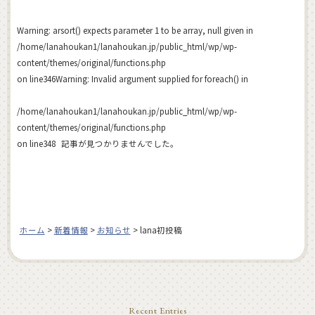
Warning
: arsort() expects parameter 1 to be array, null given in
/home/lanahoukan1/lanahoukan.jp/public_html/wp/wp-
content/themes/original/functions.php
on line
346
Warning
: Invalid argument supplied for foreach() in
/home/lanahoukan1/lanahoukan.jp/public_html/wp/wp-
content/themes/original/functions.php
on line
348
記事が見つかりませんでした。
ホーム
>
新着情報
>
お知らせ
>
lana初投稿
Recent Entries